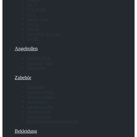
TICA
Williamson
WFT
Savage Gear
Pro inc.
Mustad
Norwegen Angelset
Westin
Angelrollen
Elektrorollen
Stationärrollen
Multirollen
Zubehör
Angelbleie
Angelmontagen
Montagezubehör
Angelhaken
Landungshilfen
Angelschnüre
Angelzubehör
Wirbel/Sprengringe/Kleinteile
Bekleidung