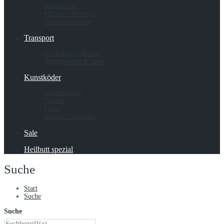
Handschuhe
Mützen / Diverses
Thermokleidung
Transport
Gerätekisten-Boxen
Angeltaschen & mehr
Kunstköder
Gummiköder
Twister
Pilker
Blinker / Wobbler
Sale
Heilbutt spezial
Suche
Start
Suche
Suche