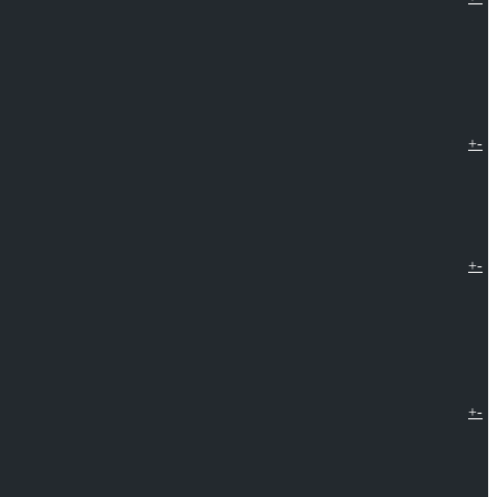
+
-
+
-
+
-