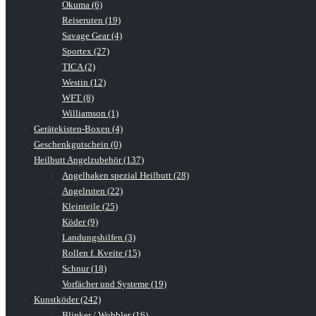
Okuma (6)
Reiseruten (19)
Savage Gear (4)
Sportex (27)
TICA (2)
Westin (12)
WFT (8)
Williamson (1)
Gerätekisten-Boxen (4)
Geschenkgutschein (0)
Heilbutt Angelzubehör (137)
Angelhaken spezial Heilbutt (28)
Angelruten (22)
Kleinteile (25)
Köder (9)
Landungshilfen (3)
Rollen f. Kveite (15)
Schnur (18)
Vorfächer und Systeme (19)
Kunstköder (242)
Blinker / Wobbler (16)