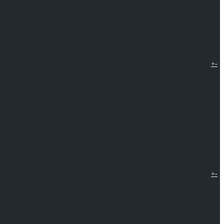
+
-
+
-