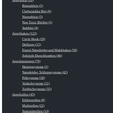
Angelbleie (20)
Birnenbleie (5)
Cheburashka Blei (6)
Nierenbleie (5)
Non Toxic Bleifrei (5)
Stabblei (4)
Angelhaken (123)
Circle Hook (29)
Drillinge (15)
Einzel-Naturköder-und Makkhaken (58)
Jigköpfe-Dorschbomben (46)
Angelmontagen (79)
Heringssysteme (2)
Naturköder- Schleppsysteme (42)
Pilksysteme (28)
Vorfachsysteme (21)
Zielfischsysteme (35)
Angelrollen (45)
Elektrorollen (8)
Multirollen (22)
Stationärrollen (14)