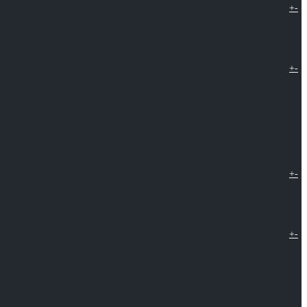
+
-
+
-
+
-
+
-