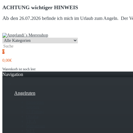
ACHTUNG wichtiger HINWEIS
Ab den
26.07.2026 befinde ich mich im Urlaub zum Angeln. Der Vers
0
0,00€
Warenkorb ist noch leer
Navigation
Angelruten
Reiseruten
Sportex
13 Fishing
Okuma
TICA
Williamson
WFT