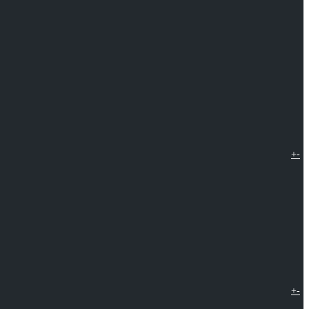
+
-
+
-