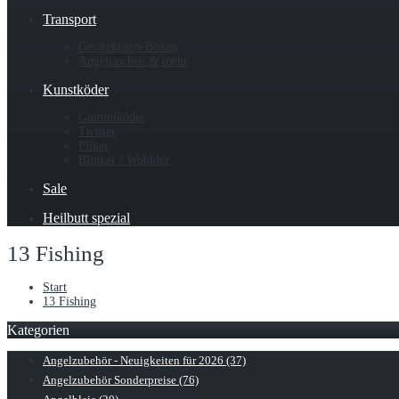
Transport
Gerätekisten-Boxen
Angeltaschen & mehr
Kunstköder
Gummiköder
Twister
Pilker
Blinker / Wobbler
Sale
Heilbutt spezial
13 Fishing
Start
13 Fishing
Kategorien
Angelzubehör - Neuigkeiten für 2026 (37)
Angelzubehör Sonderpreise (76)