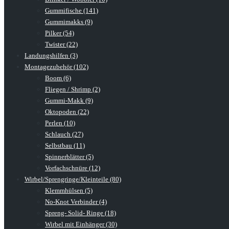
Gummifische (141)
Gummimakks (9)
Pilker (54)
Twister (22)
Landungshilfen (3)
Montagezubehör (102)
Boom (6)
Fliegen / Shrimp (2)
Gummi-Makk (9)
Oktopoden (22)
Perlen (10)
Schlauch (27)
Selbstbau (11)
Spinnerblätter (5)
Vorfachschnüre (12)
Wirbel/Sprengringe/Kleinteile (80)
Klemmhülsen (5)
No-Knot Verbinder (4)
Spreng- Solid- Ringe (18)
Wirbel mit Einhänger (30)