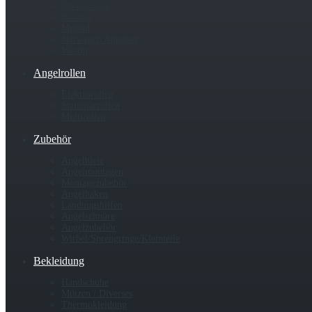
Savage Gear
Pro inc.
Mustad
Norwegen Angelset
Westin
Angelrollen
Elektrorollen
Stationärrollen
Multirollen
Zubehör
Angelbleie
Angelmontagen
Montagezubehör
Angelhaken
Landungshilfen
Angelschnüre
Angelzubehör
Wirbel/Sprengringe/Kleinteile
Bekleidung
Handschuhe
Mützen / Diverses
Thermokleidung