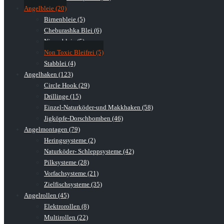
Angelbleie (20)
Birnenbleie (5)
Cheburashka Blei (6)
Nierenbleie (5)
Non Toxic Bleifrei (5)
Stabblei (4)
Angelhaken (123)
Circle Hook (29)
Drillinge (15)
Einzel-Naturköder-und Makkhaken (58)
Jigköpfe-Dorschbomben (46)
Angelmontagen (79)
Heringssysteme (2)
Naturköder- Schleppsysteme (42)
Pilksysteme (28)
Vorfachsysteme (21)
Zielfischsysteme (35)
Angelrollen (45)
Elektrorollen (8)
Multirollen (22)