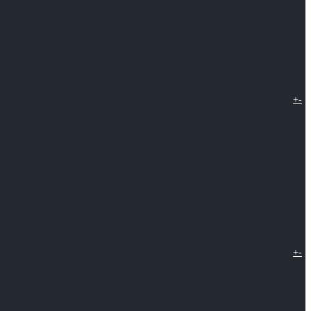
+
-
+
-