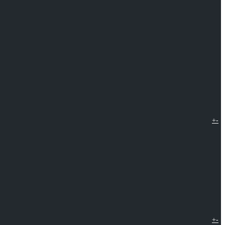
+
-
+
-