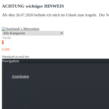
ACHTUNG wichtiger HINWEIS
Ab den
26.07.2026 befinde ich mich im Urlaub zum Angeln. Der Vers
0
0,00€
Warenkorb ist noch leer
Navigation
Angelruten
Reiseruten
Sportex
13 Fishing
Okuma
TICA
Williamson
WFT