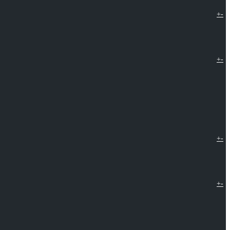
+
-
+
-
+
-
+
-