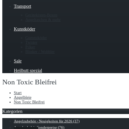
Transport
Gerätekisten-Boxen
Angeltaschen & mehr
Kunstköder
Gummiköder
Twister
Pilker
Blinker / Wobbler
Sale
Heilbutt spezial
Non Toxic Bleifrei
Start
Angelbleie
Non Toxic Bleifrei
Kategorien
Angelzubehör - Neuigkeiten für 2026 (37)
Angelzubehör Sonderpreise (76)