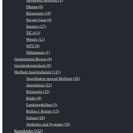
Norwegen Angelset (3)
Okuma (6)
Reiseruten (19)
Savage Gear (4)
Sportex (27)
TICA (2)
Westin (12)
WFT (8)
Williamson (1)
Gerätekisten-Boxen (4)
Geschenkgutschein (0)
Heilbutt Angelzubehör (137)
Angelhaken spezial Heilbutt (28)
Angelruten (22)
Kleinteile (25)
Köder (9)
Landungshilfen (3)
Rollen f. Kveite (15)
Schnur (18)
Vorfächer und Systeme (19)
Kunstköder (242)