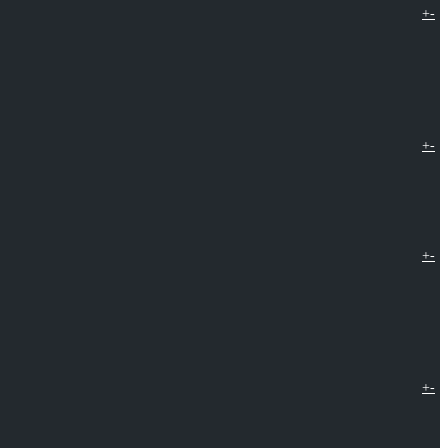
+
-
+
-
+
-
+
-