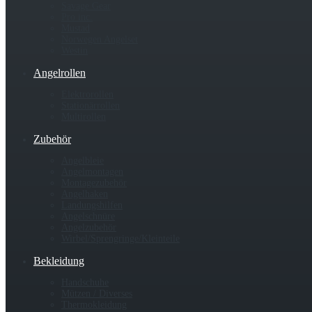
Savage Gear
Pro inc.
Mustad
Norwegen Angelset
Westin
Angelrollen
Elektrorollen
Stationärrollen
Multirollen
Zubehör
Angelbleie
Angelmontagen
Montagezubehör
Angelhaken
Landungshilfen
Angelschnüre
Angelzubehör
Wirbel/Sprengringe/Kleinteile
Bekleidung
Handschuhe
Mützen / Diverses
Thermokleidung