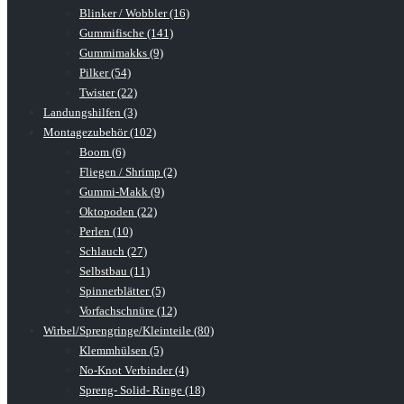
Blinker / Wobbler (16)
Gummifische (141)
Gummimakks (9)
Pilker (54)
Twister (22)
Landungshilfen (3)
Montagezubehör (102)
Boom (6)
Fliegen / Shrimp (2)
Gummi-Makk (9)
Oktopoden (22)
Perlen (10)
Schlauch (27)
Selbstbau (11)
Spinnerblätter (5)
Vorfachschnüre (12)
Wirbel/Sprengringe/Kleinteile (80)
Klemmhülsen (5)
No-Knot Verbinder (4)
Spreng- Solid- Ringe (18)