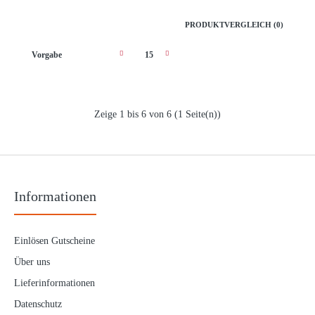
PRODUKTVERGLEICH (0)
Zeige 1 bis 6 von 6 (1 Seite(n))
Behr Chrom Anti Tangle 3 Stück
2,40€
Informationen
Behr Anti-TangleAbstandshalter aus Chrom sind bei
Einlösen Gutscheine
Natürködersystemen sehr gut geeignet. Die abgerund..
Über uns
Lieferinformationen
Datenschutz