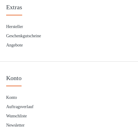
Dega Metall Sea-Boom aus Metall Norwegen Seitenarme
Extras
STRONG. Kräftiges Sea-Boom / Seitena..
Hersteller
Geschenkgutscheine
Angebote
Dega Sea Boom - Running Boom
2,10€
Konto
Running BoomFür die Naturköderangler nur das BESTE. Deaga
Konto
Sea-Boom/Seitenarm aus robustem Kunststoff..
Auftragsverlauf
Wunschliste
Newsletter
Dega Sea-Slider-Boom 55