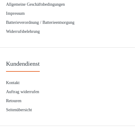
Allgemeine Geschäftsbedingungen
Behr Seaboom 10cm
Impressum
1,06€
Batterieverordnung / Batterieentsorgung
Widerrufsbelehrung
Behr SeaboomAbstandshalter Kunstoff aus Kunststoff wenn kein
Mooschingblei oder Kutscherblei zur Han..
Kundendienst
Kontakt
Auftrag widerrufen
Dega kräftige Sea Boom
Retouren
3,80€
Seitenübersicht